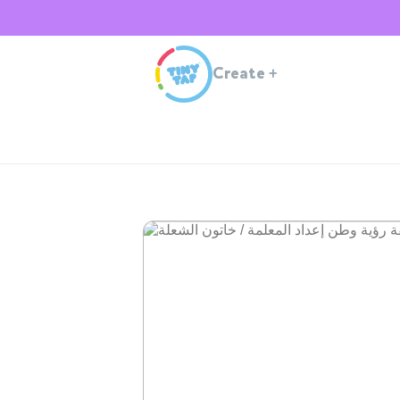
Create
+