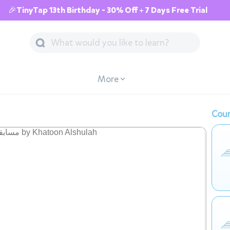
🎉TinyTap 13th Birthday - 30% Off + 7 Days Free Trial
More
Cour