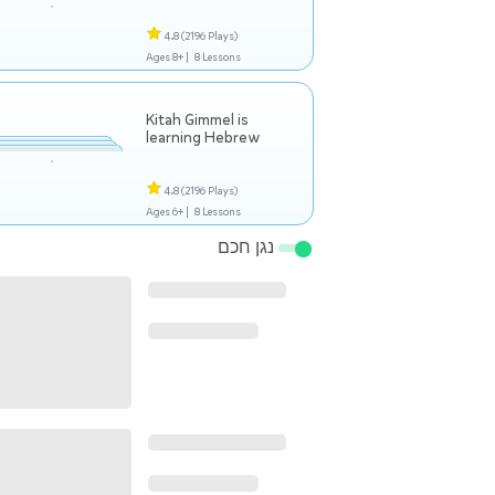
4.8
(2196 Plays)
Ages 8+ |
8 Lessons
Kitah Gimmel is
learning Hebrew
4.8
(2196 Plays)
Ages 6+ |
8 Lessons
נגן חכם