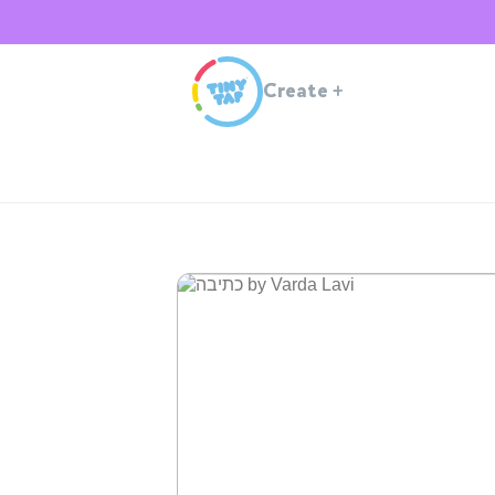
Create
+