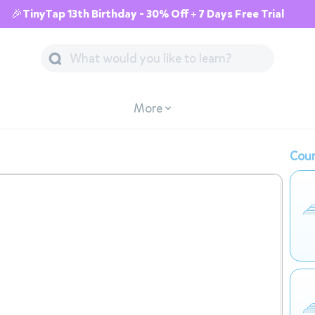
🎉TinyTap 13th Birthday - 30% Off + 7 Days Free Trial
More
Cour