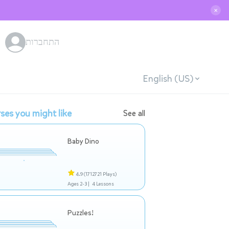
✕
התחברות
English (US)
ses you might like
See all
Baby Dino
4.9
(1712721 Plays)
Ages 2-3 |
4 Lessons
Puzzles!