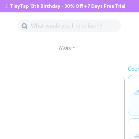
🎉TinyTap 13th Birthday - 30% Off + 7 Days Free Trial
More
Cour