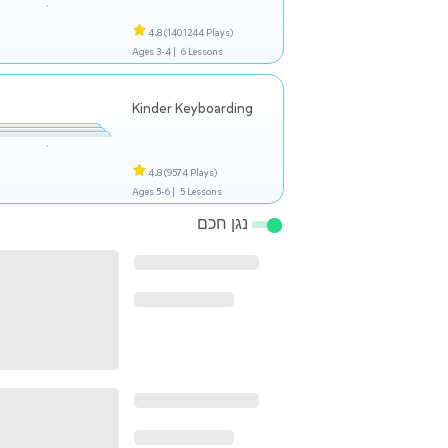
4.8
(1401244 Plays)
Ages 3-4 |
6 Lessons
Kinder Keyboarding
4.8
(9574 Plays)
Ages 5-6 |
5 Lessons
נגן חכם