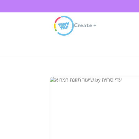
Create
+