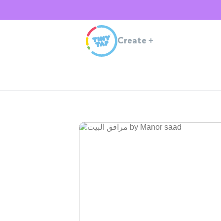
Create
+