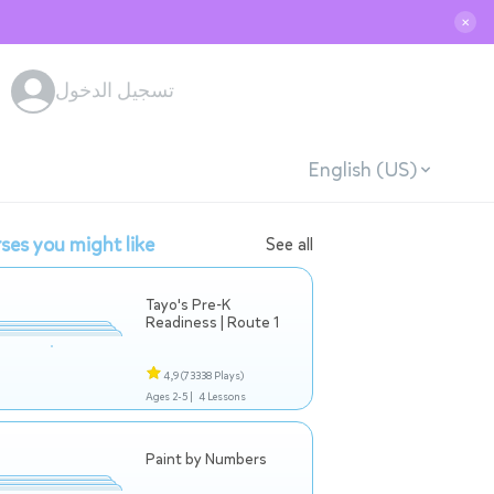
✕
تسجيل الدخول
English (US)
ses you might like
See all
Tayo's Pre-K
Readiness | Route 1
4,9
(73338 Plays)
Ages 2-5 |
4 Lessons
Paint by Numbers