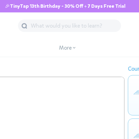
🎉TinyTap 13th Birthday - 30% Off + 7 Days Free Trial
More
Cour