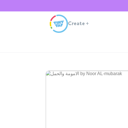
Create
+