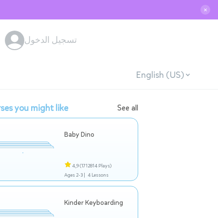
✕
تسجيل الدخول
English (US)
ses you might like
See all
Baby Dino
4,9
(1712814 Plays)
Ages 2-3 |
4 Lessons
Kinder Keyboarding