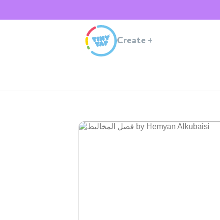
Create
+