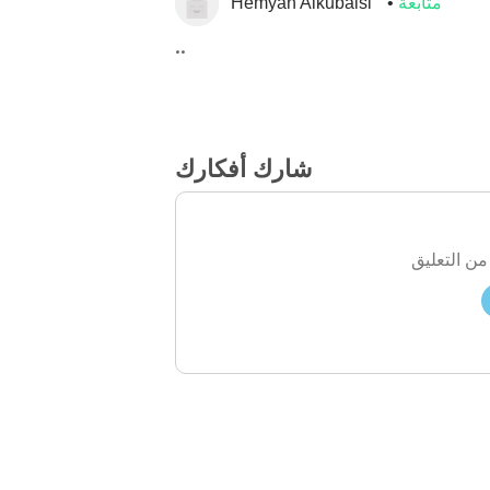
متابعة
Hemyan Alkubaisi
..
شارك أفكارك
من التعليق