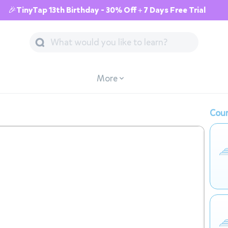
🎉TinyTap 13th Birthday - 30% Off + 7 Days Free Trial
More
Cour