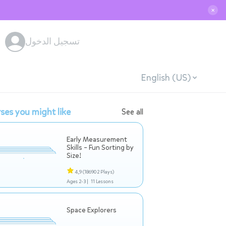
✕
تسجيل الدخول
English (US)
ses you might like
See all
Early Measurement
Skills – Fun Sorting by
Size!
4,9
(186902 Plays)
Ages 2-3 |
11 Lessons
Space Explorers