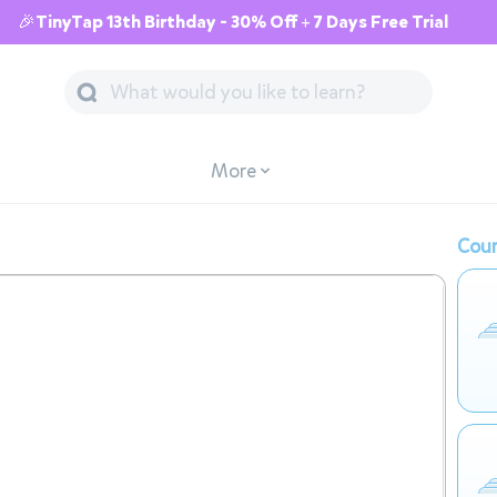
🎉TinyTap 13th Birthday - 30% Off + 7 Days Free Trial
More
Cour