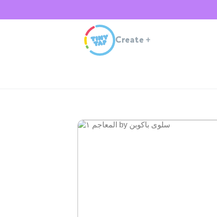
Create
+