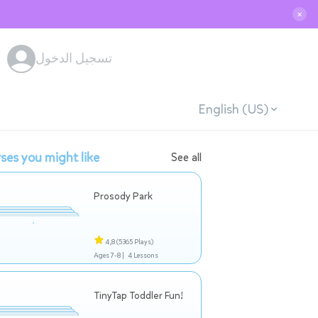
✕
تسجيل الدخول
English (US)
ses you might like
See all
Prosody Park
4,8
(5365 Plays)
Ages 7-8 |
4 Lessons
TinyTap Toddler Fun!