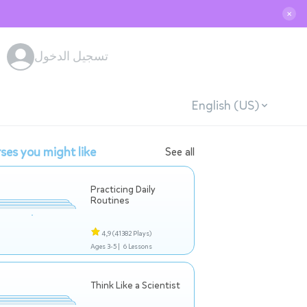
✕
تسجيل الدخول
English (US)
ses you might like
See all
Practicing Daily
Routines
4,9
(41382 Plays)
Ages 3-5 |
6 Lessons
Think Like a Scientist