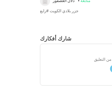
متابعة
دلال العصفور
جزر بلادي الكويت #رابع
شارك أفكارك
من التعليق