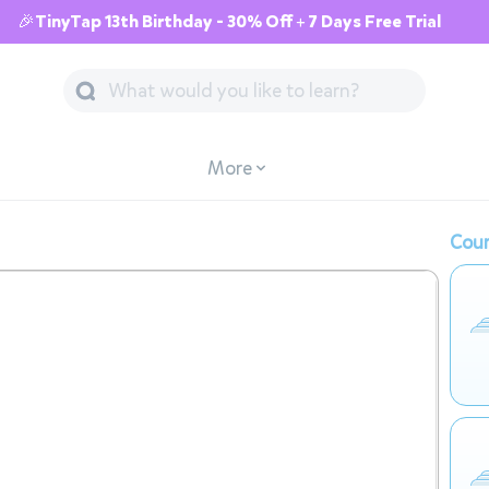
🎉TinyTap 13th Birthday - 30% Off + 7 Days Free Trial
More
Cour