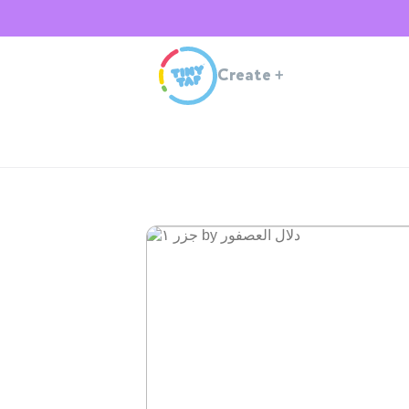
Create
+