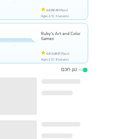
4.8
(8048 Plays)
Ages 2-5 |
6 Lessons
Ruby's Art and Color
Games
4.8
(44835 Plays)
Ages 2-5 |
8 Lessons
נגן חכם