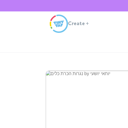
Create
+