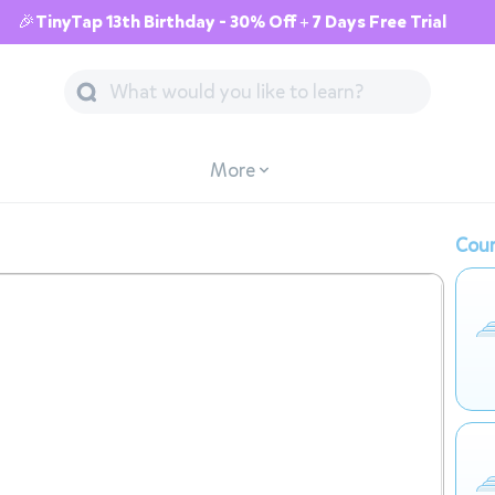
🎉TinyTap 13th Birthday - 30% Off + 7 Days Free Trial
More
Cour