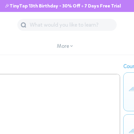
🎉TinyTap 13th Birthday - 30% Off + 7 Days Free Trial
More
Cour