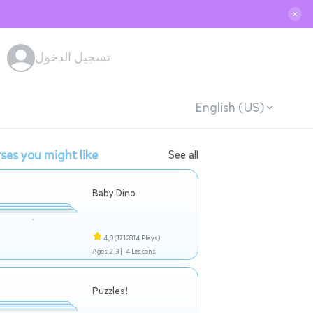
✕
تسجيل الدخول
English (US)
ses you might like
See all
Baby Dino
4,9
(1712814 Plays)
Ages 2-3 |
4 Lessons
Puzzles!