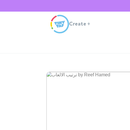
Create
+