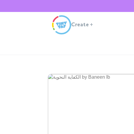
Create
+