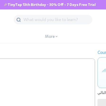
🎉TinyTap 13th Birthday - 30% Off + 7 Days Free Trial
More
Cour