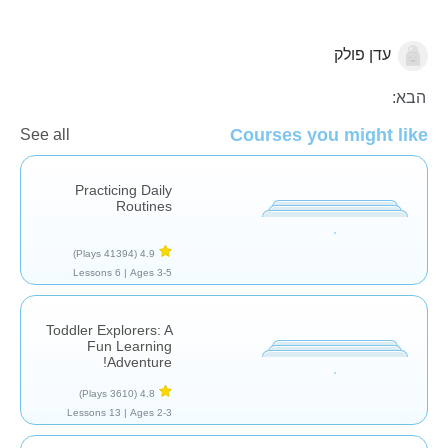
עדן פולק
כישורי חיים
הבא:
Courses you might like
See all
Practicing Daily
Routines
(41394 Plays)
4.9
6 Lessons
Ages 3-5 |
Toddler Explorers: A
Fun Learning
Adventure!
(3610 Plays)
4.8
13 Lessons
Ages 2-3 |