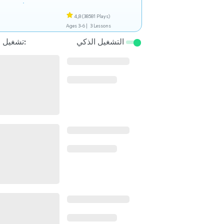
4,8
(38581 Plays)
Ages 3-6 |
3 Lessons
التشغيل الذكي
تشغيل التالي: