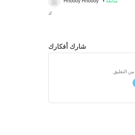
متابعة
Hnoooy Hnoooy
اذ
شارك أفكارك
من التعليق