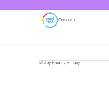
Create
+