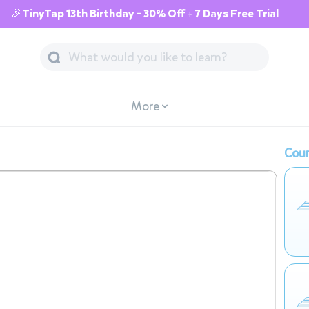
🎉TinyTap 13th Birthday - 30% Off + 7 Days Free Trial
More
Cour