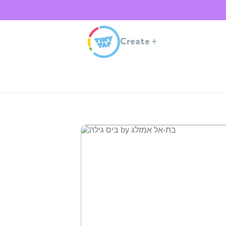
Create
+