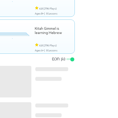
4.8
(2196 Plays)
Ages 8+ |
8 Lessons
Kitah Gimmel is
learning Hebrew
4.8
(2196 Plays)
Ages 6+ |
8 Lessons
נגן חכם