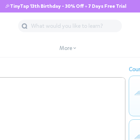
🎉TinyTap 13th Birthday - 30% Off + 7 Days Free Trial
More
Cour