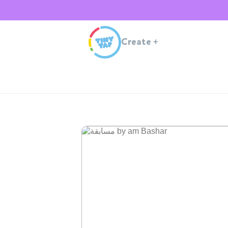
Create
+