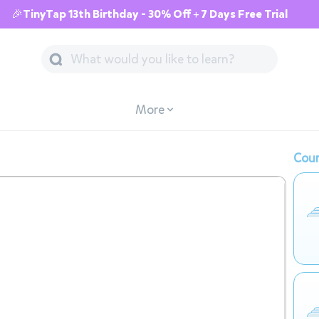
🎉TinyTap 13th Birthday - 30% Off + 7 Days Free Trial
More
Cour