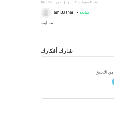
منذ 8 سنوات، 4 أشهر
العمر: 2-3
AR
متابعة
am Bashar
مسابقة
شارك أفكارك
من التعليق