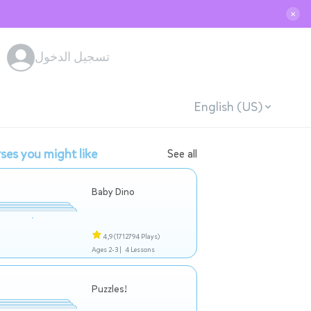
✕
تسجيل الدخول
English (US)
ses you might like
See all
Baby Dino
4,9
(1712794 Plays)
Ages 2-3 |
4 Lessons
Puzzles!