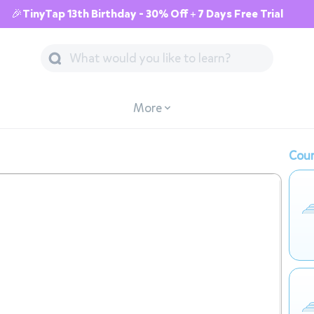
🎉TinyTap 13th Birthday - 30% Off + 7 Days Free Trial
More
Cour