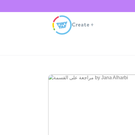
Create
+