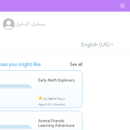
✕
تسجيل الدخول
English (US)
ses you might like
See all
Early Math Explorers
4,0
(98674 Plays)
Ages 3-4 |
4 Lessons
Animal Friends
Learning Adventure