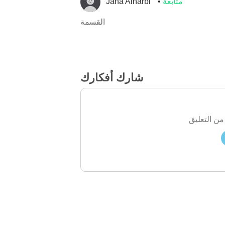
متابعة
Jana Alharbi
القسمة
شارك أفكارك
من التعليق