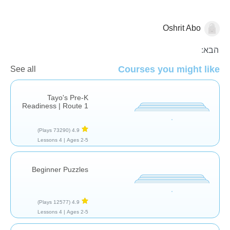
Oshrit Abo
בשביל הכיף
הבא:
Courses you might like
See all
Tayo's Pre-K
Readiness | Route 1
(73290 Plays)
4.9
4 Lessons
Ages 2-5 |
Beginner Puzzles
(12577 Plays)
4.9
4 Lessons
Ages 2-5 |