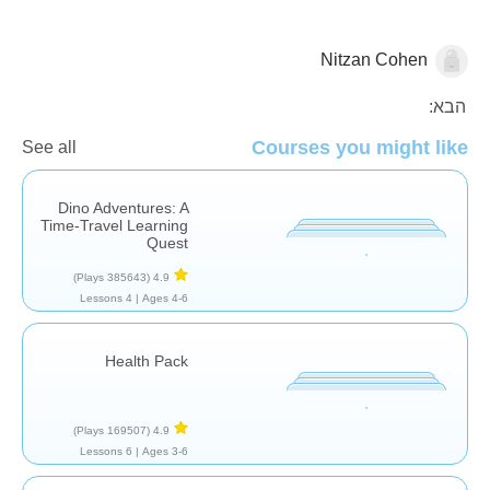
Nitzan Cohen
ביולוגיה
העולם סביבנו
הבא:
Courses you might like
See all
Dino Adventures: A
Time-Travel Learning
Quest
(385643 Plays)
4.9
4 Lessons
Ages 4-6 |
Health Pack
(169507 Plays)
4.9
6 Lessons
Ages 3-6 |