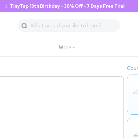
🎉TinyTap 13th Birthday - 30% Off + 7 Days Free Trial
More
Cour