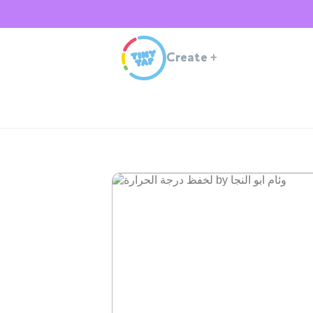
Create
+