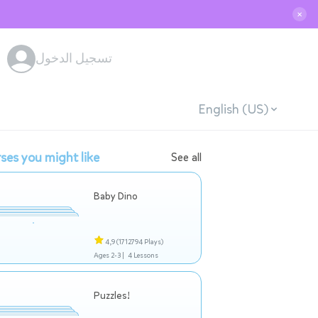
✕
تسجيل الدخول
English (US)
ses you might like
See all
Baby Dino
4,9
(1712794 Plays)
Ages 2-3 |
4 Lessons
Puzzles!