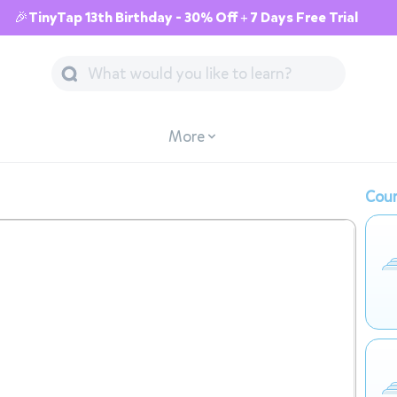
🎉TinyTap 13th Birthday - 30% Off + 7 Days Free Trial
More
Cour