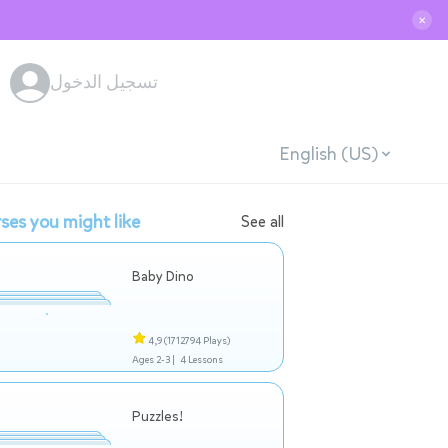
✕
تسجيل الدخول
English (US)
ses you might like
See all
Baby Dino
4,9
(1712794 Plays)
Ages 2-3 |
4 Lessons
Puzzles!