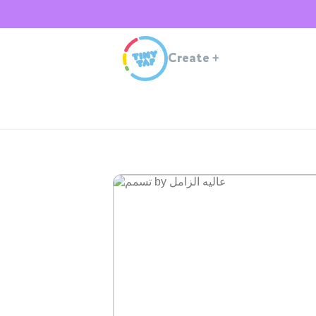
Create
+