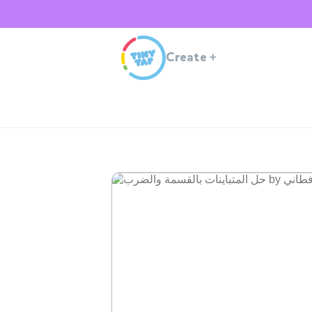
Create
+