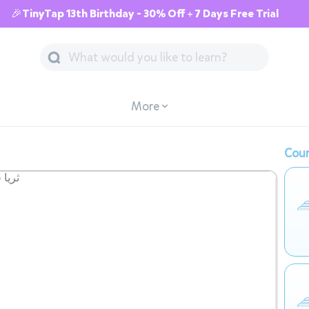
🎉TinyTap 13th Birthday - 30% Off + 7 Days Free Trial
More
Cour