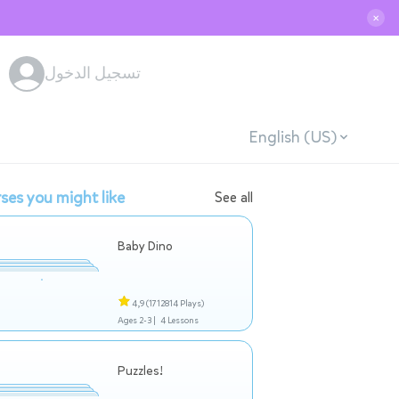
✕
تسجيل الدخول
English (US)
ses you might like
See all
Baby Dino
4,9
(1712814 Plays)
Ages 2-3 |
4 Lessons
Puzzles!