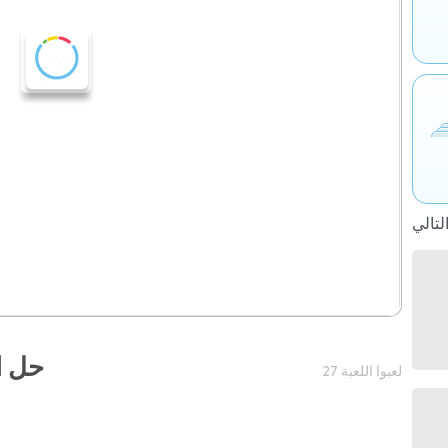
حل ا
27 لعبوا اللعبة