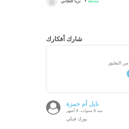
متابعة
ثريا فطاني
شارك أفكارك
من التعليق
نايل أم حمزة
منذ 8 سنوات، 8 أشهر
بورك فيكي