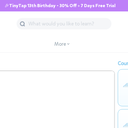
🎉TinyTap 13th Birthday - 30% Off + 7 Days Free Trial
More
Cour