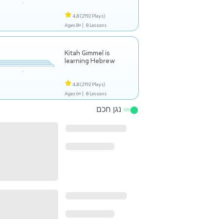
4.8
(2192 Plays)
Ages 8+ |
8 Lessons
Kitah Gimmel is
learning Hebrew
4.8
(2192 Plays)
Ages 6+ |
8 Lessons
נגן חכם