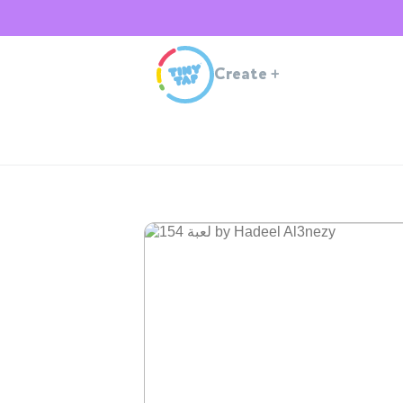
Create
+