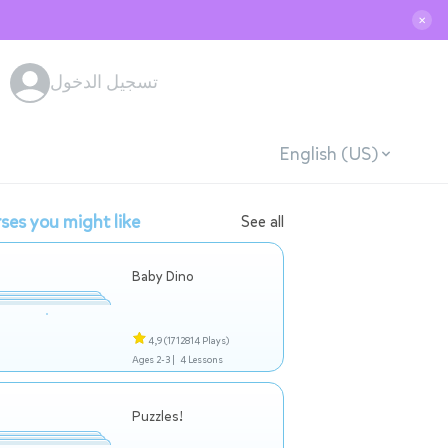
✕
تسجيل الدخول
English (US)
ses you might like
See all
Baby Dino
4,9
(1712814 Plays)
Ages 2-3 |
4 Lessons
Puzzles!