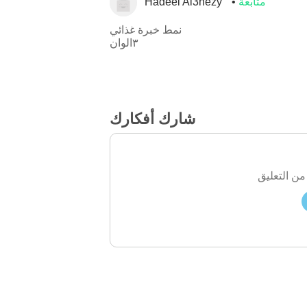
متابعة
Hadeel Al3nezy
نمط خبرة غذائي
٣الوان
شارك أفكارك
من التعليق