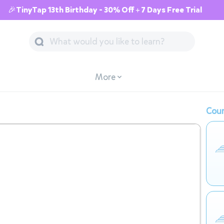
🎉TinyTap 13th Birthday - 30% Off + 7 Days Free Trial
More
Cour