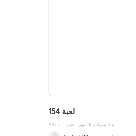
لعبة 154
منذ 8 سنوات، 8 أشهر
العمر: 4-5
AR