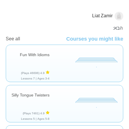
Liat Zamir
קלינאות תקשורת
תרפיה
הבא:
Courses you might like
See all
Fun With Idioms
(46696 Plays)
4.9
7 Lessons
Ages 3-4 |
Silly Tongue Twisters
(7461 Plays)
4.9
5 Lessons
Ages 5-8 |